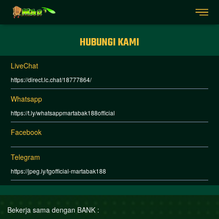
HUBUNGI KAMI
LiveChat
https://direct.lc.chat/18777864/
Whatsapp
https://t.ly/whatsappmartabak188official
Facebook
Telegram
https://jpeg.ly/tgofficial-martabak188
Bekerja sama dengan BANK :