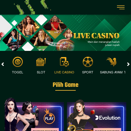
TOGEL
SLOT
LIVE CASINO
SPORT
SABUNG AYAM
TEM
Pilih Game