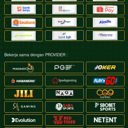
Bekerja sama dengan PROVIDER :