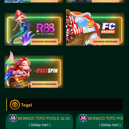
Togel
MONACO TOTO POOLS 22.30
MONACO TOTO POOLS 
( Setiap Hari )
( Setiap Hari )